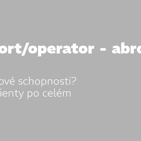
rt/operator - abro
kové schopnosti?
ienty po celém